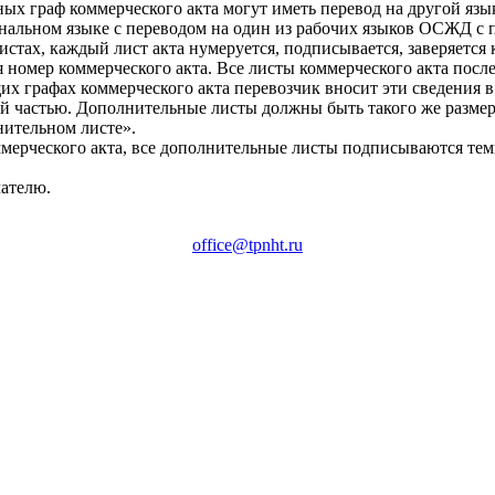
ных граф коммерческого акта могут иметь перевод на другой язы
ональном языке с переводом на один из рабочих языков ОСЖД 
 листах, каждый лист акта нумеруется, подписывается, заверяет
я номер коммерческого акта. Все листы коммерческого акта после
щих графах коммерческого акта перевозчик вносит эти сведения 
ой частью. Дополнительные листы должны быть такого же размер
нительном листе».
ммерческого акта, все дополнительные листы подписываются тем
чателю.
office@tpnht.ru