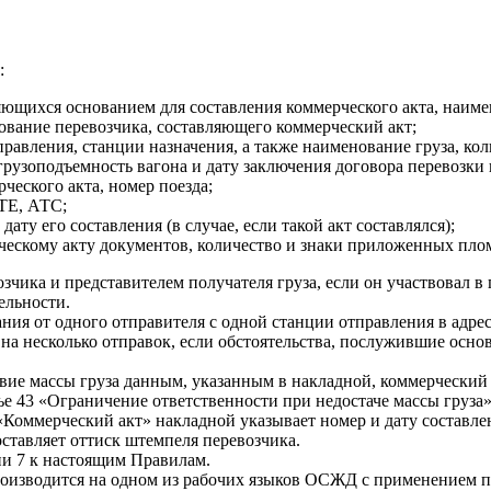
:
являющихся основанием для составления коммерческого акта, наи
нование перевозчика, составляющего коммерческий акт;
равления, станции назначения, а также наименование груза, колич
грузоподъемность вагона и дату заключения договора перевозки 
ческого акта, номер поезда;
ИТЕ, АТС;
дату его составления (в случае, если такой акт составлялся);
ческому акту документов, количество и знаки приложенных пло
чика и представителем получателя груза, если он участвовал в 
ельности.
ния от одного отправителя с одной станции отправления в адре
 на несколько отправок, если обстоятельства, послужившие осн
твие массы груза данным, указанным в накладной, коммерческий 
ье 43 «Ограничение ответственности при недостаче массы груз
 «Коммерческий акт» накладной указывает номер и дату составл
оставляет оттиск штемпеля перевозчика.
ии 7 к настоящим Правилам.
е производится на одном из рабочих языков ОСЖД с применением