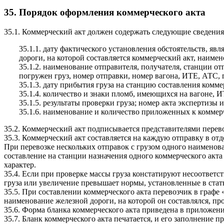
35. Порядок оформления коммерческого акта
35.1. Коммерческий акт должен содержать следующие сведения
35.1.1. дату фактического установления обстоятельств, 
дороги, на которой составляется коммерческий акт, наиме
35.1.2. наименование отправителя, получателя, станции отп
погружен груз, номер отправки, номер вагона, ИТЕ, АТС, 
35.1.3. дату прибытия груза на станцию составления коммер
35.1.4. количество и знаки пломб, имеющихся на вагоне, 
35.1.5. результаты проверки груза; номер акта экспертизы и 
35.1.6. наименование и количество приложенных к коммер
35.2. Коммерческий акт подписывается представителями перевоз
35.3. Коммерческий акт составляется на каждую отправку в отд
При перевозке нескольких отправок с грузом одного наименова
составление на станции назначения одного коммерческого акта
характер.
35.4. Если при проверке массы груза констатируют несоответс
груза или увеличение превышает нормы, установленные в стат
35.5. При составлении коммерческого акта перевозчик в графе
наименование железной дороги, на которой он составлялся, пр
35.6. Форма бланка коммерческого акта приведена в приложен
35.7. Бланк коммерческого акта печатается, и его заполнени