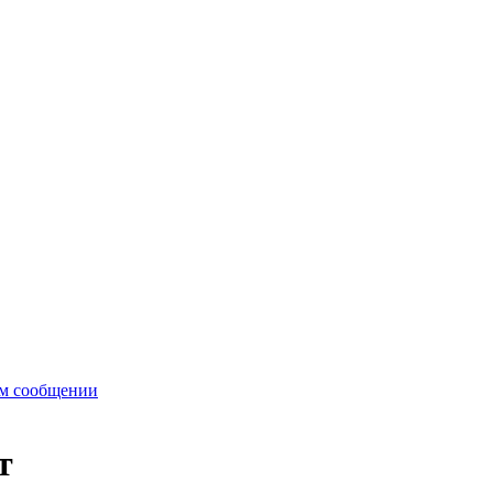
ом сообщении
т