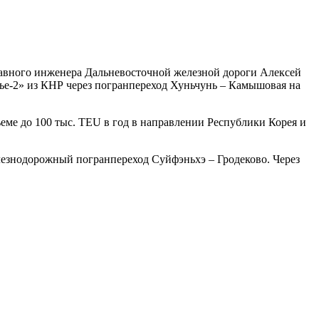
лавного инженера Дальневосточной железной дороги Алексей
ье-2» из КНР через погранпереход Хуньчунь – Камышовая на
еме до 100 тыс. TEU в год в направлении Республики Корея и
лезнодорожный погранпереход Суйфэньхэ – Гродеково. Через