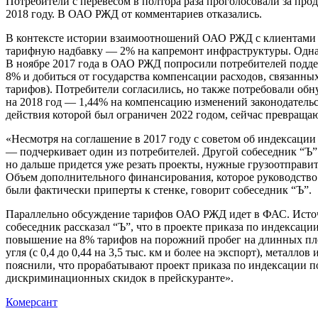
Потребители с перевесом в полтора раза проголосовали за про
2018 году. В ОАО РЖД от комментариев отказались.
В контексте истории взаимоотношений ОАО РЖД с клиентами р
тарифную надбавку — 2% на капремонт инфраструктуры. Однако
В ноябре 2017 года в ОАО РЖД попросили потребителей поддерж
8% и добиться от государства компенсации расходов, связанны
тарифов). Потребители согласились, но также потребовали обн
на 2018 год — 1,44% на компенсацию изменений законодательс
действия которой был ограничен 2022 годом, сейчас превращаю
«Несмотря на соглашение в 2017 году с советом об индексаци
— подчеркивает один из потребителей. Другой собеседник “Ъ” 
но дальше придется уже резать проекты, нужные грузоотправит
Объем дополнительного финансирования, которое руководство
были фактически приперты к стенке, говорит собеседник “Ъ”.
Параллельно обсуждение тарифов ОАО РЖД идет в ФАС. Источни
собеседник рассказал “Ъ”, что в проекте приказа по индекса
повышение на 8% тарифов на порожний пробег на длинных плечах
угля (с 0,4 до 0,44 на 3,5 тыс. км и более на экспорт), металл
пояснили, что прорабатывают проект приказа по индексации 
дискриминационных скидок в прейскуранте».
Комерсант