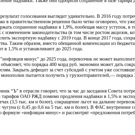
дление надбавки. Также они одобрили сохранение в базе тарифа 
езультат голосования выглядит удивительно. В 2016 году потр
 в правительственном решении было четко оговорено, что уже в
ать сохранение надбавки в 1,9%, пообещав массу уступок, в то
х с изменением законодательства (в том числе ростом акцизов, 
улить экспортную надбавку с 2019 года. В конце 2017 года, сох
тва. Таким образом, вместо обещанной компенсации из бюджета 
т в 1,5% и устанавливают до 2025 года.
и "инфляция минус" до 2025 года, перевозчик не может выполни
объясняет, что порядка 400 млрд руб. экономии может дать сок
елям. Закрыть дефицит за счет субсидий с учетом уже состоявш
 монополии пытается получить у грузоотправителей,— порядка 
к “Ъ” в отрасли говорит, что за час до заседания Совета потр
ции тарифов ОАО РЖД помимо продления надбавки в 1,5% и экспо
 (3,5 тыс. км и более), сокращение льгот на дальние перевозки 
ов и чугуна (с 0,45 до 0,6 на 5 тыс. км и более). В ФАС внутренн
по формуле «инфляция минус» и рассмотрят «предложения потре