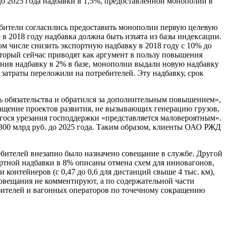
до 2025 года надбавки в 1,5%, предоставленной монополии в
ебители согласились предоставить монополии первую целевую
 2018 году надбавка должна быть изъята из базы индексации.
м числе снизить экспортную надбавку в 2018 году с 10% до
который сейчас приводят как аргумент в пользу повышения
ранив надбавку в 2% в базе, монополии выдали новую надбавку
затраты переложили на потребителей. Эту надбавку, срок
ть обязательства и обратился за дополнительным повышением»,
ращение проектов развития, не вызывающих генерацию грузов,
егося урезания господдержки «представляется маловероятным».
300 млрд руб. до 2025 года. Таким образом, клиенты ОАО РЖД
ебителей внезапно было назначено совещание в службе. Другой
ртной надбавки в 8% описаны отмена схем для инновагонов,
контейнеров (с 0,47 до 0,6 для дистанций свыше 4 тыс. км),
ие совещания не комментируют, а по содержательной части
бителей и вагонных операторов по точечному сокращению