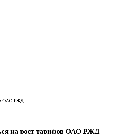
фов ОАО РЖД
ься на рост тарифов ОАО РЖД