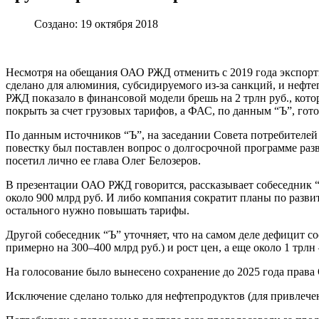
Создано: 19 октября 2018
Несмотря на обещания ОАО РЖД отменить с 2019 года экспортну
сделано для алюминия, субсидируемого из-за санкций, и нефт
РЖД показало в финансовой модели брешь на 2 трлн руб., кото
покрыть за счет грузовых тарифов, а ФАС, по данным “Ъ”, гото
По данным источников “Ъ”, на заседании Совета потребителе
повестку был поставлен вопрос о долгосрочной программе раз
посетил лично ее глава Олег Белозеров.
В презентации ОАО РЖД говорится, рассказывает собеседник “Ъ
около 900 млрд руб. И либо компания сократит планы по разв
остального нужно повышать тарифы.
Другой собеседник “Ъ” уточняет, что на самом деле дефицит со
примерно на 300–400 млрд руб.) и рост цен, а еще около 1 тр
На голосование было вынесено сохранение до 2025 года права
Исключение сделано только для нефтепродуктов (для привлечен