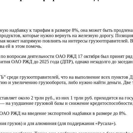
ю надбавку к тарифам в размере 8%, она может быть продлена д
епродуктов, которые нужно вернуть на железную дорогу. Позици
рая может напрямую повлиять на интересы грузоотправителей. В
ва ей в этом помочь.
й по вопросам деятельности ОАО РЖД 17 октября был принят ря
вития ОАО РЖД до 2025 года (ДПР), однако незадолго до заседа
” среди грузоотправителей, что на выполнение всех пунктов ДП
итию и увеличению грузооборота, либо нужно найти деньги. Две
ставляет около 2 трлн руб., из них 1 трлн руб. приходится на г
лн — на ухудшение грузовой базы и снижение кредитоспособност
 ОАО РЖД на введение экспортной надбавки в размере до 8%.
ия грузов) и для алюминия (для поддержания «Русала»).