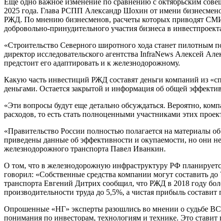
Еще одно важное изменение по сравнению с октябрьским совещ
2025 года. Глава РСПП Александр Шохин от имени бизнесмено
РЖД. По мнению бизнесменов, расчеты которых приводят СМИ, 
добровольно-принудительного участия бизнеса в инвестпроектах
«Строительство Северного широтного хода станет пилотным п
директор исследовательского агентства InfraNews Алексей Але
предстоит его адаптировать и к железнодорожному.
Какую часть инвестиций РЖД составят деньги компаний из «сп
деньгами. Остается закрытой и информация об общей эффективн
«Эти вопросы будут еще детально обсуждаться. Вероятно, ком
расходов, то есть стать полноценными участниками этих прое
«Правительство России полностью полагается на материалы о
приведены данные об эффективности и окупаемости, но они н
железнодорожного транспорта Павел Иванкин.
О том, что в железнодорожную инфраструктуру РФ планируется 
говорил: «Собственные средства компании могут составить до 7
транспорта Евгений Дитрих сообщил, что РЖД в 2018 году боле
производительности труда до 5,5%, а чистая прибыль составит п
Опрошенные «НГ» эксперты разошлись во мнении о судьбе ВСМ.
понимания по инвесторам, технологиям и технике. Это ставит