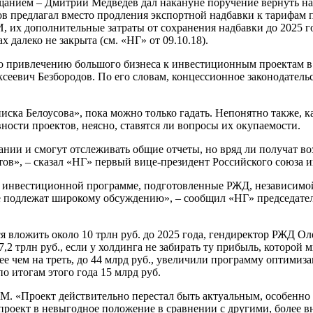
анием – Дмитрий Медведев дал накануне поручение вернуть над
в предлагал вместо продления экспортной надбавки к тарифам
их дополнительные затраты от сохранения надбавки до 2025 го
 далеко не закрыта (см. «НГ» от 09.10.18).
о привлечению большого бизнеса к инвестиционным проектам в
ксеевич Безбородов. По его словам, концессионное законодатель
иска Белоусова», пока можно только гадать. Непонятно также, к
ости проектов, неясно, ставятся ли вопросы их окупаемости.
пании и смогут отслеживать общие отчеты, но вряд ли получат 
ктов», – сказал «НГ» первый вице-президент Российского союза
б инвестиционной программе, подготовленные РЖД, независимой
е подлежат широкому обсуждению», – сообщил «НГ» председател
вложить около 10 трлн руб. до 2025 года, гендиректор РЖД Олег
,2 трлн руб., если у холдинга не забирать ту прибыль, которой
е чем на треть, до 44 млрд руб., увеличили программу оптимиз
о итогам этого года 15 млрд руб.
 «Проект действительно перестал быть актуальным, особенно п
 проект в невыгодное положение в сравнении с другими, более 