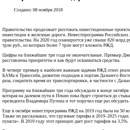
Создано: 08 ноября 2018
Правительство продолжает рихтовать инвестиционные проекты,
инвестиции в железные дороги. Инвестпрограмма Российских ж
правительства. На 2020 год планируется уже свыше 820 млрд р
трлн руб., из которых более 7 трлн могут вложить РЖД.
Цифры на ближайшие три года не окончательные. Премьер Дмитр
расставлены приоритеты и как будут осваиваться средства.
В четверг премьер к наиболее важным задачам РЖД отнес реа
БАМа и Транссиба, развитие подходов к портам Дальнего Восто
раза, сократить время их транспортировки, в частности с Даль
Программу на ближайшие три года обсуждали в конце октября 
которая на далеком пути в Пекин пока будет строиться до сты
президента Владимира Путина и тот поручил еще раз обсудить е
Еще в октябре инвестпрограмма РЖД на 2019 год была на 50 мл
Также он рассказывал, что грузовые тарифы в 2019–2025 годах
пункта». В 2019 году этот принцип дает рост тарифов на 3,5%.