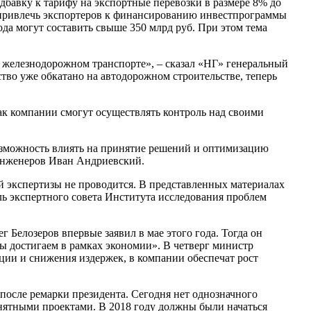
бавку к тарифу на экспортные перевозки в размере 8% до
 привлечь экспортеров к финансированию инвестпрограммы
да могут составить свыше 350 млрд руб. При этом тема
 железнодорожном транспорте», – сказал «НГ» генеральный
ство уже обкатано на автодорожном строительстве, теперь
ак компании смогут осуществлять контроль над своими
возможность влиять на принятие решений и оптимизацию
 инженеров Иван Андриевский.
 экспертизы не проводится. В представленных материалах
ь экспертного совета Института исследования проблем
 Белозеров впервые заявил в мае этого года. Тогда он
 мы достигаем в рамках экономии». В четверг министр
ации и снижения издержек, в компании обеспечат рост
осле ремарки президента. Сегодня нет однозначного
внятными проектами. В 2018 году должны были начаться