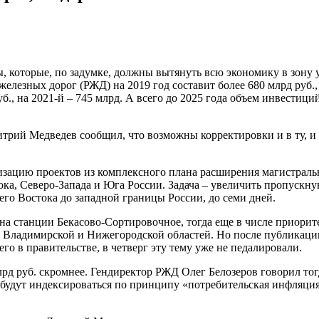
 которые, по задумке, должны вытянуть всю экономику в зону у
елезных дорог (РЖД) на 2019 год составит более 680 млрд руб.
уб., на 2021-й – 745 млрд. А всего до 2025 года объем инвести
ий Медведев сообщил, что возможны корректировки и в ту, и в 
лизацию проектов из комплексного плана расширения магистрал
ка, Северо-Запада и Юга России. Задача – увеличить пропускну
него Востока до западной границы России, до семи дней.
на станции Бекасово-Сортировочное, тогда еще в числе приорит
ка Владимирской и Нижегородской областей. Но после публикации
го в правительстве, в четверг эту тему уже не педалировали.
рд руб. скромнее. Гендиректор РЖД Олег Белозеров говорил тог
 будут индексироваться по принципу «потребительская инфляция 