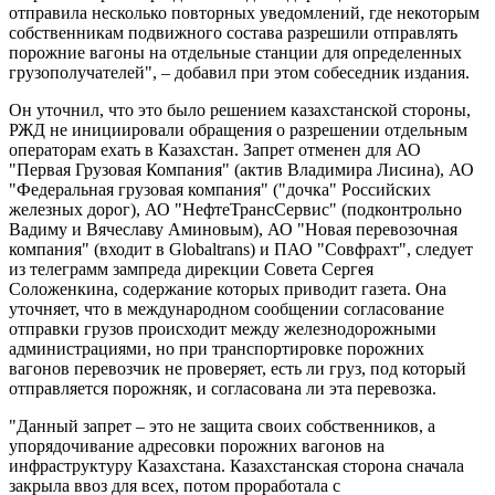
отправила несколько повторных уведомлений, где некоторым
собственникам подвижного состава разрешили отправлять
порожние вагоны на отдельные станции для определенных
грузополучателей", – добавил при этом собеседник издания.
Он уточнил, что это было решением казахстанской стороны,
РЖД не инициировали обращения о разрешении отдельным
операторам ехать в Казахстан. Запрет отменен для АО
"Первая Грузовая Компания" (актив Владимира Лисина), АО
"Федеральная грузовая компания" ("дочка" Российских
железных дорог), АО "НефтеТрансСервис" (подконтрольно
Вадиму и Вячеславу Аминовым), АО "Новая перевозочная
компания" (входит в Globaltrans) и ПАО "Совфрахт", следует
из телеграмм зампреда дирекции Совета Сергея
Соложенкина, содержание которых приводит газета. Она
уточняет, что в международном сообщении согласование
отправки грузов происходит между железнодорожными
администрациями, но при транспортировке порожних
вагонов перевозчик не проверяет, есть ли груз, под который
отправляется порожняк, и согласована ли эта перевозка.
"Данный запрет – это не защита своих собственников, а
упорядочивание адресовки порожних вагонов на
инфраструктуру Казахстана. Казахстанская сторона сначала
закрыла ввоз для всех, потом проработала с