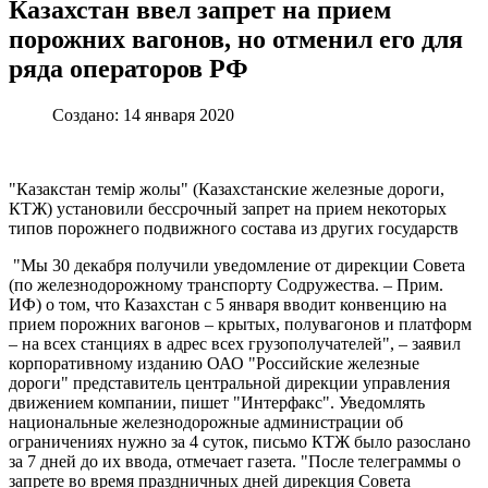
Казахстан ввел запрет на прием
порожних вагонов, но отменил его для
ряда операторов РФ
Создано: 14 января 2020
"Казакстан темiр жолы" (Казахстанские железные дороги,
КТЖ) установили бессрочный запрет на прием некоторых
типов порожнего подвижного состава из других государств
"Мы 30 декабря получили уведомление от дирекции Совета
(по железнодорожному транспорту Содружества. – Прим.
ИФ) о том, что Казахстан с 5 января вводит конвенцию на
прием порожних вагонов – крытых, полувагонов и платформ
– на всех станциях в адрес всех грузополучателей", – заявил
корпоративному изданию ОАО "Российские железные
дороги" представитель центральной дирекции управления
движением компании, пишет "Интерфакс". Уведомлять
национальные железнодорожные администрации об
ограничениях нужно за 4 суток, письмо КТЖ было разослано
за 7 дней до их ввода, отмечает газета. "После телеграммы о
запрете во время праздничных дней дирекция Совета