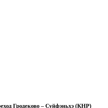
реход Гродеково – Суйфэньхэ (КНР)