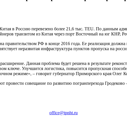
 Китая в Россию перевезено более 21,6 тыс. TEU. По данным а
ейнеров транзитом из Китая через порт Восточный на юг КНР, Ре
 правительством РФ в конце 2016 года. Ее реализация должна 
ятствует неразвитая инфраструктура пунктов пропуска на росс
 расширение. Данная проблема будет решена в результате рекон
вом ключе. Улучшится логистика, повысится пропускная способн
очном режиме», – говорит губернатор Приморского края Олег К
 провести совещание по развитию погранперехода Гродеково –
office@tpnht.ru