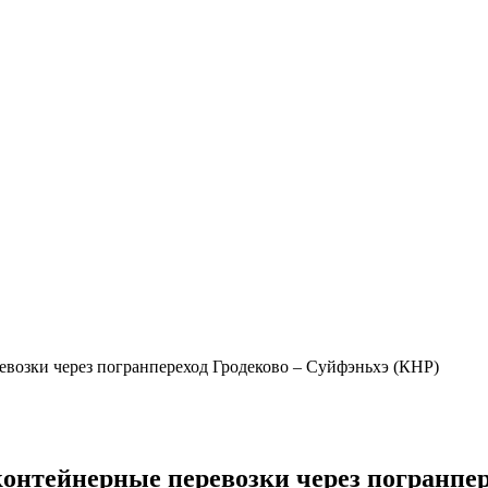
евозки через погранпереход Гродеково – Суйфэньхэ (КНР)
контейнерные перевозки через погранпе