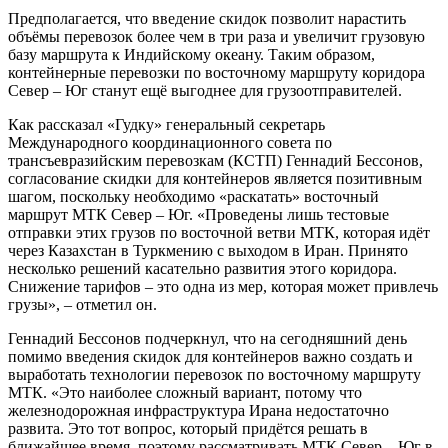
Предполагается, что введение скидок позволит нарастить
объёмы перевозок более чем в три раза и увеличит грузовую
базу маршрута к Индийскому океану. Таким образом,
контейнерные перевозки по восточному маршруту коридора
Север – Юг станут ещё выгоднее для грузоотправителей.
Как рассказал «Гудку» генеральный секретарь
Международного координационного совета по
трансъевразийским перевозкам (КСТП) Геннадий Бессонов,
согласование скидки для контейнеров является позитивным
шагом, поскольку необходимо «раскатать» восточный
маршрут МТК Север – Юг. «Проведены лишь тестовые
отправки этих грузов по восточной ветви МТК, которая идёт
через Казахстан в Туркмению с выходом в Иран. Принято
несколько решений касательно развития этого коридора.
Снижение тарифов – это одна из мер, которая может привлечь
грузы», – отметил он.
Геннадий Бессонов подчеркнул, что на сегодняшний день
помимо введения скидок для контейнеров важно создать и
выработать технологии перевозок по восточному маршруту
МТК. «Это наиболее сложный вариант, потому что
железнодорожная инфраструктура Ирана недостаточно
развита. Это тот вопрос, который придётся решать в
ближайшее время, поэтому рассматривать МТК Север – Юг в