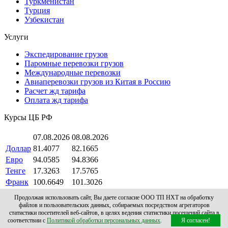
Туркменистан
Турция
Узбекистан
Услуги
Экспедирование грузов
Паромные перевозки грузов
Международные перевозки
Авиаперевозки грузов из Китая в Россию
Расчет жд тарифа
Оплата жд тарифа
Курсы ЦБ РФ
07.08.2026
08.08.2026
Доллар
81.4077
82.1665
Евро
94.0585
94.8366
Тенге
17.3263
17.5765
Франк
100.6649
101.3026
Продолжая использовать сайт, Вы даете согласие ООО ТП НХТ на обработку
© 2010- 2026 Все права защищены.
ООО Транспортное
файлов и пользовательских данных, собираемых посредством агрегаторов
предприятие "Нефтехимтранс"
статистики посетителей веб-сайтов, в целях ведения статистики посещений сайта в
▲
соответствии с
Политикой обработки персональных данных
.
Я согласен!