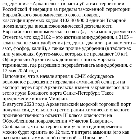
содержания: «Архангельск (в части убытия с территории
Российской Федерации за пределы таможенной территории
Евразийского экономического союза товаров,
классифицируемых кодом 3102 30 900 0 единой Товарной
номенклатуры внешнеэкономической деятельности
Евразийского экономического союза)», – указано в документе.
Отметим, что код 3102 – это азотные минудобрения, а 3105 –
комплексные минудобрения (содержат два или три элемента –
азот, фосфор, калий), а также прочие удобрения (в таблетках
или упаковках, брутто-масса которых не превышает 10 кг).
Официально Архангельск дополнит список морских
терминалов, где разрешено перерабатывать минудобрения, с
12 мая 2024 года.
Напомним, что в начале апреля в СМИ обсуждалось
возможное разрешение перевалки аммиачной селитры на
экспорт через порт Архангельска взамен закрывшегося для
этого груза Большого порта Санкт-Петербург. Такое
предложение вносил Минфин.
В августе 2023 года Архангельский морской торговый порт
получил свидетельство о регистрации химически опасного
производственного объекта III класса опасности на
Обособленном подразделении «Участок Бакарица».
Сообщалось, что на территории участка единовременно
можно будет хранить до 12 тыс. т нитрата аммония (его как
раз называют аммиачной селитрой. – Прим. ред.).