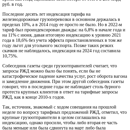
руб. в год.
Последние десять лет индексация тарифа на
железнодорожные грузоперевозки в основном держалась в
пределах 10%, а в 2014 году ее просто не было. Но в 2022-м
тариф был проиндексирован дважды: на 6,8% в начале года и
на 11% с июня, давая итоговую индексацию к уровню 2021
года в 18,6% без учета эффекта приостановленных в том же
году льгот для угольного экспорта. Позже таких резких
скачков не наблюдалось, индексация на 2024 год составила
10,75%.
Собеседник газеты среди грузоотправителей считает, что
запросы РЖД можно было бы понять, если бы не
катастрофическое падение качества услуг, рост оборота вагона
и замедление движения. При этом другой собеседник газеты
говорит, что в последние годы не наблюдает столь бурного
протеста крупных клиентов в ответ на тарифные запросы
РЖД, как в конце 2010-х годов.
Так, источник, знакомый с ходом совещания на прошлой
неделе по вопросу тарифных предложений РЖД, отметил, что
крупные грузоотправители в целом соглашались на
индексацию, однако просили, чтобы либо вторая ее часть
была меньше или была сдвинута на март либо была