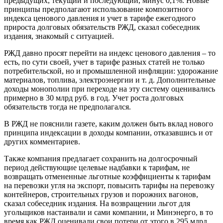
предыдущих, текущий и последующий, минус 0,1%. Новые
принципы предполагают использование композитного
индекса ценового давления и учет в тарифе ежегодного
прироста долговых обязательств РЖД, сказал собеседник
издания, знакомый с ситуацией.
РЖД давно просят перейти на индекс ценового давления – то
есть, по сути своей, учет в тарифе разных статей не только
потребительской, но и промышленной инфляции: удорожание
материалов, топлива, электроэнергии и т. д. Дополнительные
доходы монополии при переходе на эту систему оценивались
примерно в 30 млрд руб. в год. Учет роста долговых
обязательств тогда не предполагался.
В РЖД не пояснили газете, каким должен быть вклад нового
принципа индексации в доходы компании, отказавшись и от
других комментариев.
Также компания предлагает сохранить на долгосрочный
период действующие целевые надбавки к тарифам, не
возвращать отмененные льготные коэффициенты к тарифам
на перевозки угля на экспорт, повысить тарифы на перевозку
контейнеров, строительных грузов и порожних вагонов,
сказал собеседник издания. На возвращении льгот для
угольщиков настаивали и сами компании, и Минэнерго, в то
время как РЖД оценивали свои потери от этого в 295 млрд